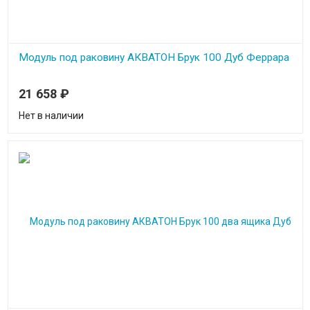
Модуль под раковину АКВАТОН Брук 100 Дуб Феррара
Ширина 99.6 см
21 658
₽
Высота 50 см
Глубина 44.3 см
Нет в наличии