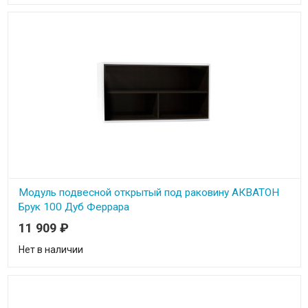
Модуль подвесной открытый под раковину АКВАТОН
Брук 100 Дуб Феррара
11 909
₽
Ширина 100 см
Высота 50 см
Глубина 44.3 см
Нет в наличии